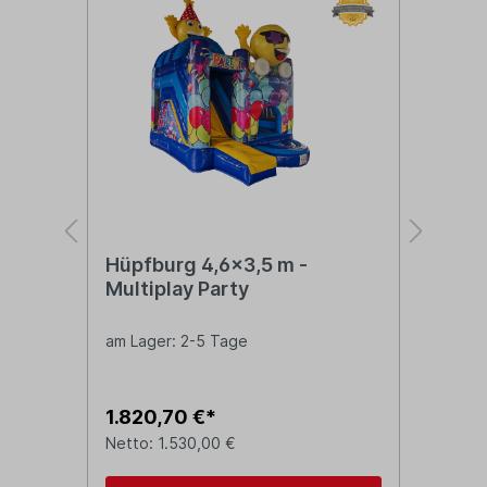
Hüpfburg 4,6x3,5 m -
Hüp
Multiplay Party
Mul
am Lager: 2-5 Tage
Zula
1.820,70 €*
1.5
Netto: 1.530,00 €
Nett