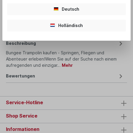
Deutsch
Produktnummer:
Bungee-Trampolin 5 m
Holländisch
Beschreibung
Bungee Trampolin kaufen - Springen, Fliegen und
Abenteuer erleben!Wenn Sie auf der Suche nach einem
aufregenden und einzigar…
Mehr
Bewertungen
Service-Hotline
Shop Service
Informationen