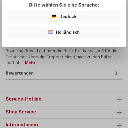
Bitte wählen Sie eine Sprache:
Deutsch
Produktnummer:
MI2107
Holländisch
Beschreibung
Bouncing Balls - Lauf über die Bälle. Ein Riesenspaß für die
Teilnehmer. Über die Treppe gelangt man zu den Bällen,
läuft üb…
Mehr
Bewertungen
Service-Hotline
Shop Service
Informationen