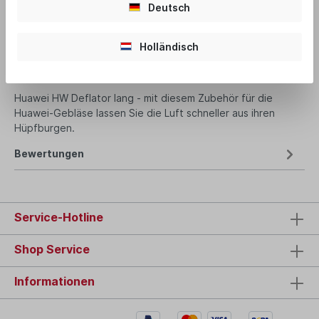
Deutsch
Produktnummer:
MI1344
Holländisch
Beschreibung
Huawei HW Deflator lang - mit diesem Zubehör für die
Huawei-Gebläse lassen Sie die Luft schneller aus ihren
Hüpfburgen.
Bewertungen
Service-Hotline
Shop Service
Informationen