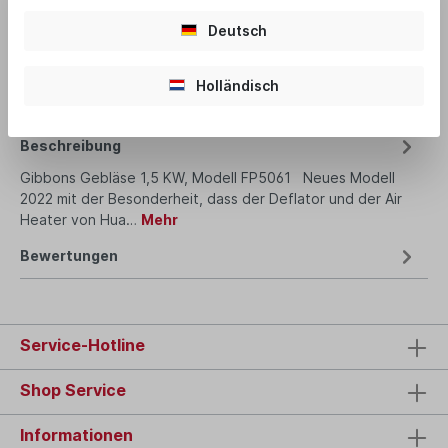
Deutsch
Produktnummer:
5061 - Gibbons
Holländisch
Beschreibung
Gibbons Gebläse 1,5 KW, Modell FP5061 Neues Modell
2022 mit der Besonderheit, dass der Deflator und der Air
Heater von Hua…
Mehr
Bewertungen
Service-Hotline
Shop Service
Informationen