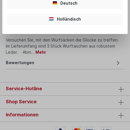
Deutsch
Produktnummer:
MI1962
Holländisch
Beschreibung
Versuchen Sie, mit den Wurfsäcken die Glocke zu treffen.
Im Lieferumfang sind 3 Stück Wurftaschen aus robustem
Leder. Abm…
Mehr
Bewertungen
Service-Hotline
Shop Service
Informationen