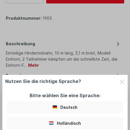
Produktnummer:
1905
Beschreibung
Einteilige Hindernisbahn, 10 m lang, 3,1 m breit, Modell
Einhorn, 2 Teilnehmer kämpfen um die schnellste Zeit, die
Einhorn-F…
Mehr
Bewertungen
Nutzen Sie die richtige Sprache?
Bitte wählen Sie eine Sprache:
Deutsch
empfohlenes Zubehör
Holländisch