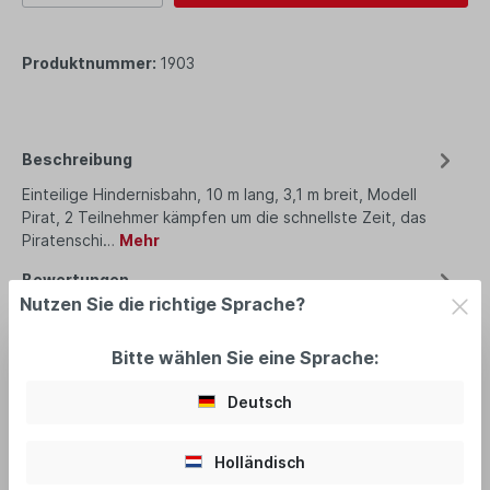
Produktnummer:
1903
Beschreibung
Einteilige Hindernisbahn, 10 m lang, 3,1 m breit, Modell
Pirat, 2 Teilnehmer kämpfen um die schnellste Zeit, das
Piratenschi…
Mehr
Bewertungen
Nutzen Sie die richtige Sprache?
Bitte wählen Sie eine Sprache:
Deutsch
empfohlenes Zubehör
Holländisch