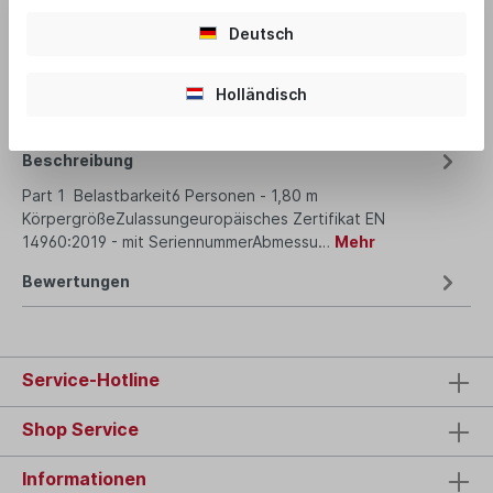
Deutsch
Produktnummer:
Part 1
Holländisch
Beschreibung
Part 1 Belastbarkeit6 Personen - 1,80 m
KörpergrößeZulassungeuropäisches Zertifikat EN
14960:2019 - mit SeriennummerAbmessu…
Mehr
Bewertungen
Service-Hotline
Shop Service
Informationen