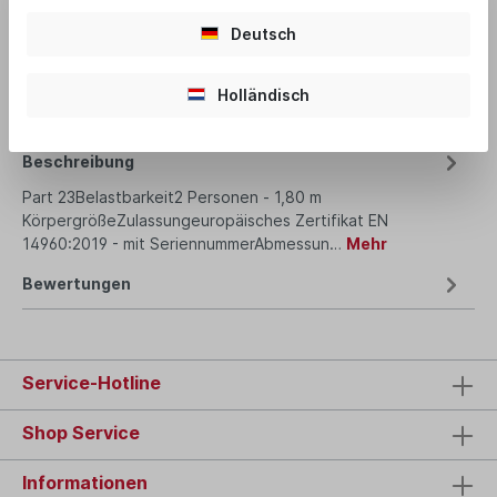
Deutsch
Produktnummer:
Part 23
Holländisch
Beschreibung
Part 23Belastbarkeit2 Personen - 1,80 m
KörpergrößeZulassungeuropäisches Zertifikat EN
14960:2019 - mit SeriennummerAbmessun…
Mehr
Bewertungen
Service-Hotline
Shop Service
Informationen