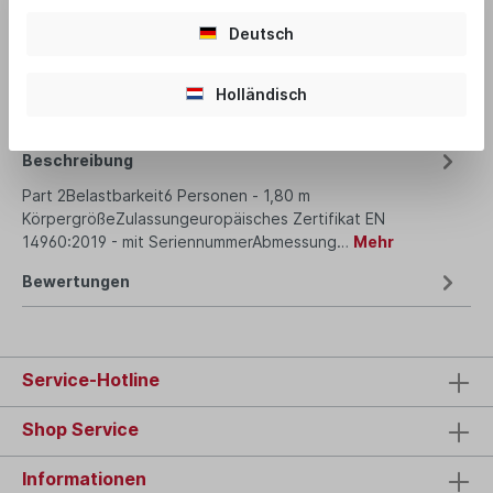
Deutsch
Produktnummer:
Part 2
Holländisch
Beschreibung
Part 2Belastbarkeit6 Personen - 1,80 m
KörpergrößeZulassungeuropäisches Zertifikat EN
14960:2019 - mit SeriennummerAbmessung…
Mehr
Bewertungen
Service-Hotline
Shop Service
Informationen