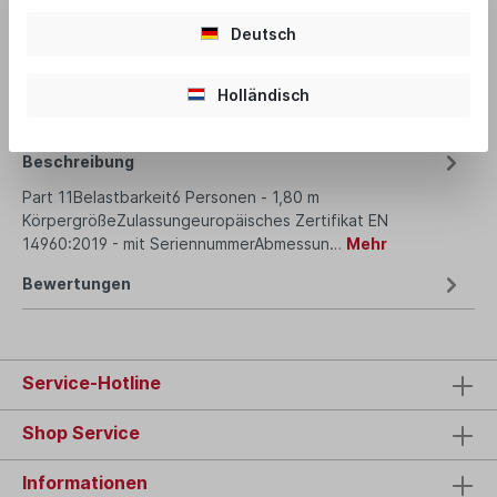
Deutsch
Produktnummer:
Part 11
Holländisch
Beschreibung
Part 11Belastbarkeit6 Personen - 1,80 m
KörpergrößeZulassungeuropäisches Zertifikat EN
14960:2019 - mit SeriennummerAbmessun…
Mehr
Bewertungen
Service-Hotline
Shop Service
Informationen