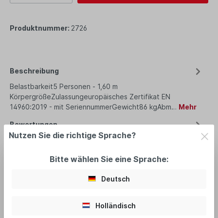
Produktnummer:
2726
Beschreibung
Belastbarkeit5 Personen - 1,60 m
KörpergrößeZulassungeuropäisches Zertifikat EN
14960:2019 - mit SeriennummerGewicht86 kgAbm…
Mehr
Bewertungen
Nutzen Sie die richtige Sprache?
Bitte wählen Sie eine Sprache:
Deutsch
empfohlenes Zubehör
Holländisch