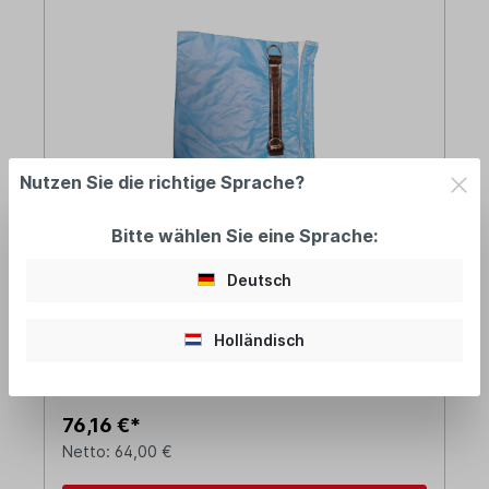
Nutzen Sie die richtige Sprache?
Bitte wählen Sie eine Sprache:
4 Stück - Sandsack blau - 0,5x0,5 m
Deutsch
Holländisch
am Lager: 2-5 Tage
76,16 €*
Netto: 64,00 €