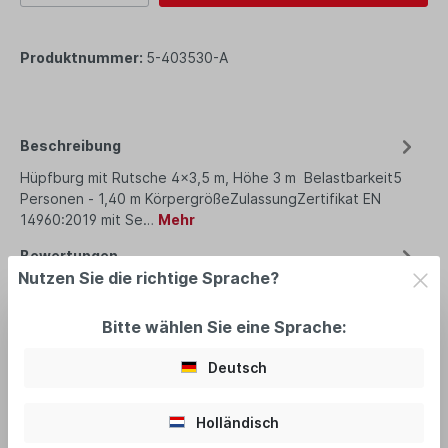
Produktnummer:
5-403530-A
Beschreibung
Hüpfburg mit Rutsche 4x3,5 m, Höhe 3 m Belastbarkeit5
Personen - 1,40 m KörpergrößeZulassungZertifikat EN
14960:2019 mit Se…
Mehr
Bewertungen
Nutzen Sie die richtige Sprache?
Bitte wählen Sie eine Sprache:
Deutsch
empfohlenes Zubehör
Holländisch