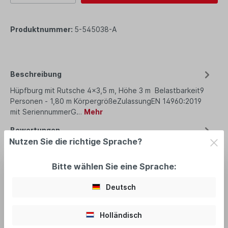
Produktnummer:
5-545038-A
Beschreibung
Hüpfburg mit Rutsche 4x3,5 m, Höhe 3 m Belastbarkeit9
Personen - 1,80 m KörpergrößeZulassungEN 14960:2019
mit SeriennummerG…
Mehr
Bewertungen
Nutzen Sie die richtige Sprache?
Bitte wählen Sie eine Sprache:
Deutsch
empfohlenes Zubehör
Holländisch