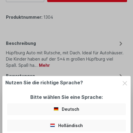
Produktnummer:
1304
Beschreibung
Hüpfburg Auto mit Rutsche, mit Dach. Ideal für Autohäuser.
Die Kinder haben auf der 5x4 m großen Hüpfburg viel
Spaß. Spaß ha…
Mehr
Bewertungen
Nutzen Sie die richtige Sprache?
Bitte wählen Sie eine Sprache:
Deutsch
empfohlenes Zubehör
Holländisch