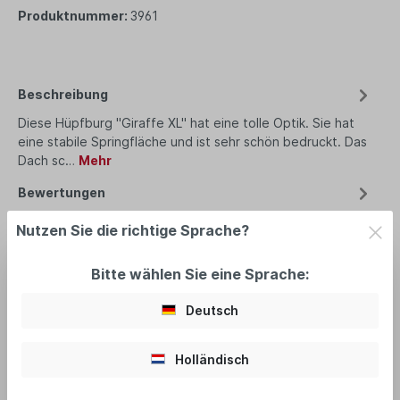
Produktnummer:
3961
Beschreibung
Diese Hüpfburg "Giraffe XL" hat eine tolle Optik. Sie hat
eine stabile Springfläche und ist sehr schön bedruckt. Das
Dach sc…
Mehr
Bewertungen
Nutzen Sie die richtige Sprache?
Bitte wählen Sie eine Sprache:
empfohlenes Zubehör
Deutsch
Holländisch