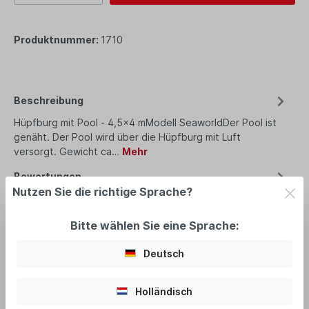
Produktnummer:
1710
Beschreibung
Hüpfburg mit Pool - 4,5x4 mModell SeaworldDer Pool ist
genäht. Der Pool wird über die Hüpfburg mit Luft
versorgt. Gewicht ca…
Mehr
Bewertungen
Nutzen Sie die richtige Sprache?
Bitte wählen Sie eine Sprache:
Deutsch
empfohlenes Zubehör
Holländisch