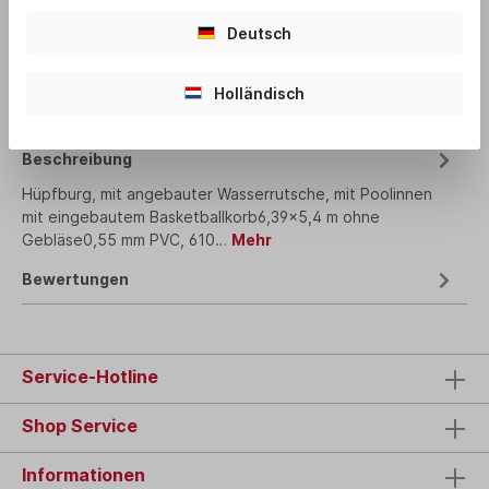
Deutsch
Produktnummer:
C1468
Holländisch
Beschreibung
Hüpfburg, mit angebauter Wasserrutsche, mit Poolinnen
mit eingebautem Basketballkorb6,39x5,4 m ohne
Gebläse0,55 mm PVC, 610…
Mehr
Bewertungen
Service-Hotline
Shop Service
Informationen