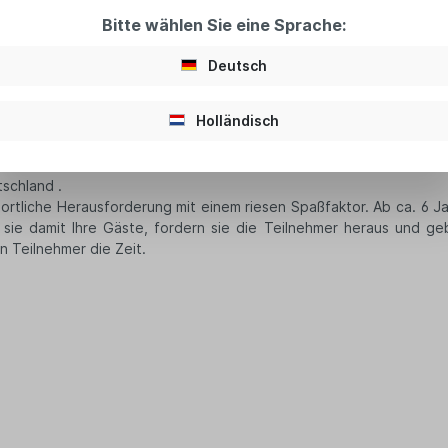
Bitte wählen Sie eine Sprache:
Deutsch
Holländisch
arrior "
tschland .
portliche Herausforderung mit einem riesen Spaßfaktor. Ab ca. 6 J
 sie damit Ihre Gäste, fordern sie die Teilnehmer heraus und 
en Teilnehmer die Zeit.