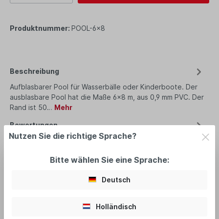
Produktnummer:
POOL-6x8
Beschreibung
Aufblasbarer Pool für Wasserbälle oder Kinderboote. Der
ausblasbare Pool hat die Maße 6x8 m, aus 0,9 mm PVC. Der
Rand ist 50…
Mehr
Bewertungen
Nutzen Sie die richtige Sprache?
Bitte wählen Sie eine Sprache:
Deutsch
empfohlenes Zubehör
Holländisch