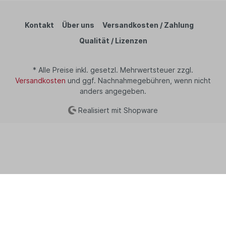
Kontakt
Über uns
Versandkosten / Zahlung
Qualität / Lizenzen
* Alle Preise inkl. gesetzl. Mehrwertsteuer zzgl.
Versandkosten
und ggf. Nachnahmegebühren, wenn nicht
anders angegeben.
Realisiert mit Shopware