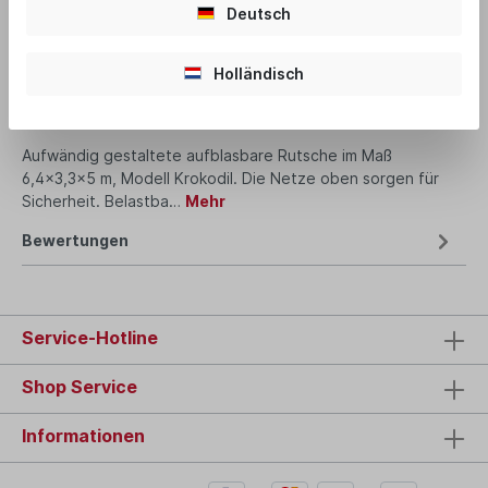
Deutsch
Produktnummer:
2001
Holländisch
Beschreibung
Aufwändig gestaltete aufblasbare Rutsche im Maß
6,4x3,3x5 m, Modell Krokodil. Die Netze oben sorgen für
Sicherheit. Belastba…
Mehr
Bewertungen
Service-Hotline
Shop Service
Informationen