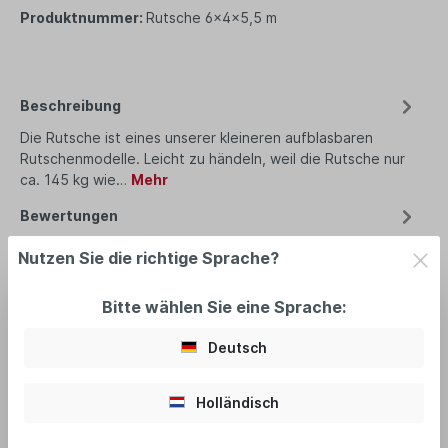
Produktnummer:
Rutsche 6x4x5,5 m
Beschreibung
Die Rutsche ist eines unserer kleineren aufblasbaren
Rutschenmodelle. Leicht zu händeln, weil die Rutsche nur
ca. 145 kg wie…
Mehr
Bewertungen
Nutzen Sie die richtige Sprache?
Bitte wählen Sie eine Sprache:
empfohlenes Zubehör
Deutsch
Holländisch