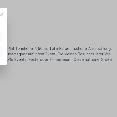
6 m, Plattformhöhe 4,50 m. Tolle Farben, schöne Ausstrahlung.
bli­kums­ma­gnet auf Ihrem Event. Die klei­nen Besu­cher Ihrer Ver­
ür große Events, Feste oder Firmenfeiern. Diese hat eine Größe