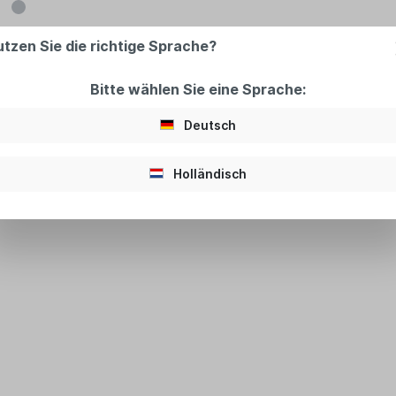
utzen Sie die richtige Sprache?
Bitte wählen Sie eine Sprache:
Deutsch
3,8x6 m - Dino "
rch den langen Auslauf sehr sicher. Abmessung 8,2x3,8 m, Höhe 
Holländisch
e zur Hüpf­burg. Die Rut­sche ist ein garan­tier­ter Blick­fang und Pu
­der erneut anstellen. Die Riesen Rutsche eignet sich besonders f