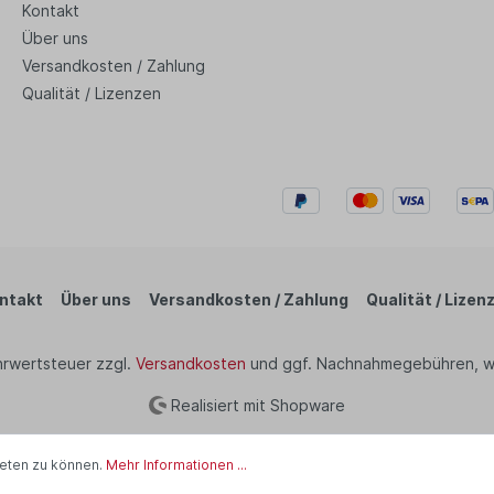
Kontakt
Über uns
Versandkosten / Zahlung
Qualität / Lizenzen
ntakt
Über uns
Versandkosten / Zahlung
Qualität / Lizen
ehrwertsteuer zzgl.
Versandkosten
und ggf. Nachnahmegebühren, w
Realisiert mit Shopware
ieten zu können.
Mehr Informationen ...