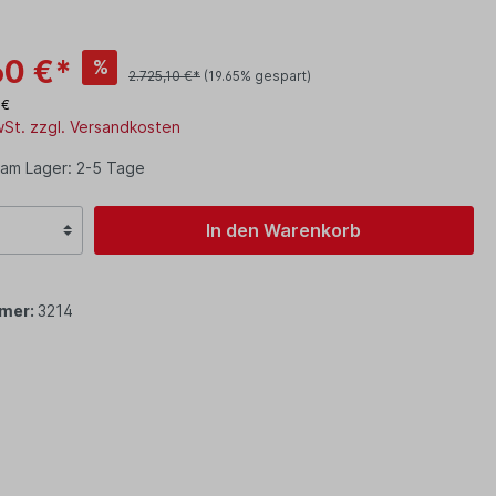
60 €*
%
2.725,10 €*
(19.65% gespart)
 €
MwSt. zzgl. Versandkosten
 am Lager: 2-5 Tage
In den Warenkorb
mer:
3214