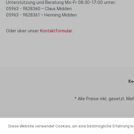
Unterstützung und Beratung Mo-Fr 08:30-17:00 unter:
05963 - 9828360 – Claus Midden
05963 - 9828361 – Henning Midden
Oder über unser
Kontaktformular
.
Ko
* Alle Preise inkl. gesetzl. M
Diese Website verwendet Cookies, um eine bestmögliche Erfahrung b