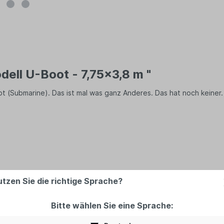
ell U-Boot - 7,75x3,8 m "
t (Submarine). Das ist mal was ganz Anderes. Das hat noch keiner
utzen Sie die richtige Sprache?
Bitte wählen Sie eine Sprache:
er Luft beim Abbau