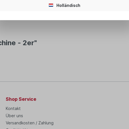
Holländisch
hine - 2er"
Shop Service
Kontakt
Über uns
Versandkosten / Zahlung