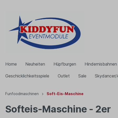
Home
Neuheiten
Hüpfburgen
Hindernisbahnen
Geschicklichkeitsspiele
Outlet
Sale
Skydancer/
Funfoodmaschinen
Soft-Eis-Maschine
Zur Kategorie Hüpfburgen
Zur Kategorie Hindernisbahnen
Zur Kategorie Gebläse
Zur Kategorie Funfoodmaschinen
Zur Kategorie Geschicklichkeitsspiele
Softeis-Maschine - 2er
Hüpfburg mit Rutsche
Modulare Hindernisbahn
Huawei Gebläse
Popcornmaschine
Glücksräder
Hüpfbu
Gibbon
Slush-E
Heißer 