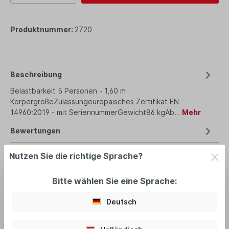
Produktnummer:
2720
Beschreibung
Belastbarkeit 5 Personen - 1,60 m
KörpergrößeZulassungeuropäisches Zertifikat EN
14960:2019 - mit SeriennummerGewicht86 kgAb…
Mehr
Bewertungen
Nutzen Sie die richtige Sprache?
Bitte wählen Sie eine Sprache:
empfohlenes Zubehör
Deutsch