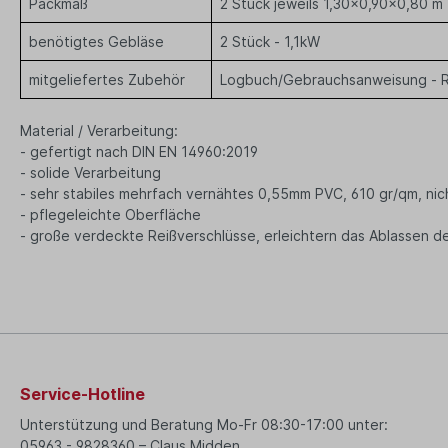
Packmaß
2 Stück jeweils 1,30x0,90x0,80 m
benötigtes Gebläse
2 Stück - 1,1kW
mitgeliefertes Zubehör
Logbuch/Gebrauchsanweisung - R
Material / Verarbeitung:
- gefertigt nach DIN EN 14960:2019
- solide Verarbeitung
- sehr stabiles mehrfach vernähtes 0,55mm PVC, 610 gr/qm, nic
- pflegeleichte Oberfläche
- große verdeckte Reißverschlüsse, erleichtern das Ablassen d
Service-Hotline
Unterstützung und Beratung Mo-Fr 08:30-17:00 unter:
05963 - 9828360 – Claus Midden