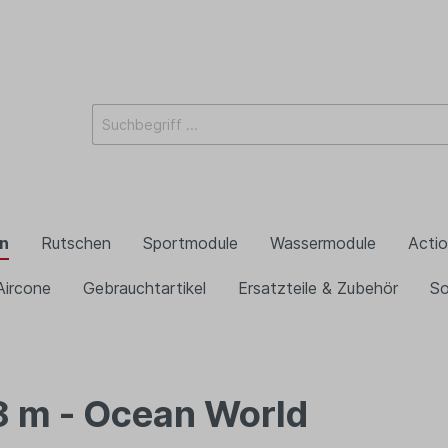
n
Rutschen
Sportmodule
Wassermodule
Acti
Aircone
Gebrauchtartikel
Ersatzteile & Zubehör
So
8 m - Ocean World
rg ohne Rutsche
s Gebläse
is Maschine
Draht
Hüpfburg nach Them
Skydancer Gebläse
Zuckerwattemaschin
Dosenwerfen