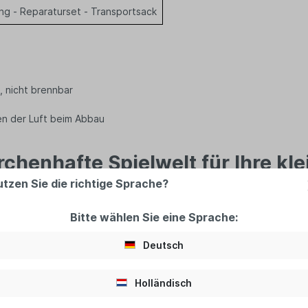
 - Reparaturset - Transportsack
, nicht brennbar
en der Luft beim Abbau
chenhafte Spielwelt für Ihre kl
utzen Sie die richtige Sprache?
n! Unsere Hüpfburg "Prinzessin" ist ein wahr gewordener Traum für
aß und Abenteuer. Diese Hüpfburg wurde speziell für Mädchen ent
Bitte wählen Sie eine Sprache:
m Spielgerät begeistert sein, und gerne mitmachen. Als besond
herheit. Die Hüpfburg Prinzessin ist aus besonders hochwertigem
Deutsch
hr belastbar. Die Erdanker sorgen für zusätzliche Sicherheit.
ganz geprägt. Rosa und Lila dominieren das Erscheinungsbild, un
Holländisch
 Sicherheit an erster Stelle. Die Hüpfburg Prinzessin verfügt übe
zessinnen beim Toben nicht herausfallen können. Ein niederländisch