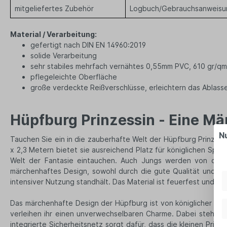
mitgeliefertes Zubehör
Logbuch/Gebrauchsanweisung
Material / Verarbeitung:
gefertigt nach DIN EN 14960:2019
solide Verarbeitung
sehr stabiles mehrfach vernähtes 0,55mm PVC, 610 gr/qm
pflegeleichte Oberfläche
große verdeckte Reißverschlüsse, erleichtern das Ablass
Hüpfburg Prinzessin - Eine Mär
N
Tauchen Sie ein in die zauberhafte Welt der Hüpfburg Prinzessi
x 2,3 Metern bietet sie ausreichend Platz für königlichen Sp
Welt der Fantasie eintauchen. Auch Jungs werden von diese
märchenhaftes Design, sowohl durch die gute Qualität und Sic
intensiver Nutzung standhält. Das Material ist feuerfest und se
Das märchenhafte Design der Hüpfburg ist von königlicher Ele
verleihen ihr einen unverwechselbaren Charme. Dabei steht die
integrierte Sicherheitsnetz sorgt dafür, dass die kleinen Prin