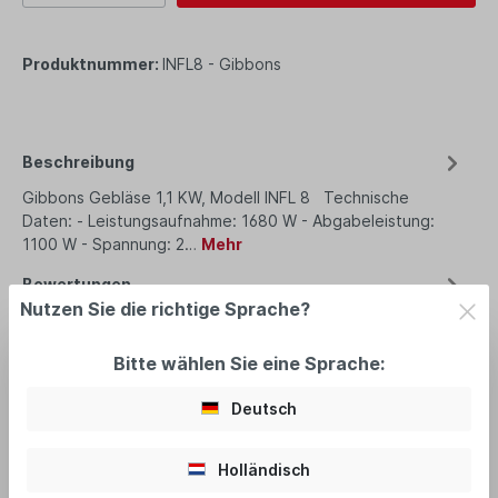
Produktnummer:
INFL8 - Gibbons
Beschreibung
Gibbons Gebläse 1,1 KW, Modell INFL 8 Technische
Daten: - Leistungsaufnahme: 1680 W - Abgabeleistung:
1100 W - Spannung: 2…
Mehr
Bewertungen
Nutzen Sie die richtige Sprache?
Bitte wählen Sie eine Sprache:
Deutsch
andere Kunden kauften auch:
Holländisch