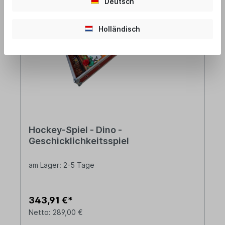
Deutsch
Holländisch
Hockey-Spiel - Dino -
Geschicklichkeitsspiel
am Lager: 2-5 Tage
343,91 €*
Netto: 289,00 €