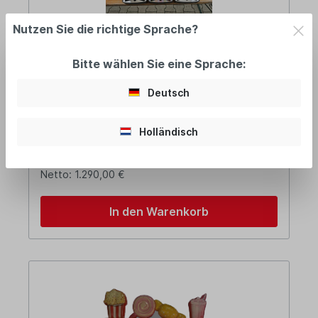
Nutzen Sie die richtige Sprache?
Slush-Eis-Maschine - 3 Behälter - 10
Bitte wählen Sie eine Sprache:
ltr.
Deutsch
am Lager: 2-5 Tage
Holländisch
1.535,10 €*
Netto: 1.290,00 €
In den Warenkorb