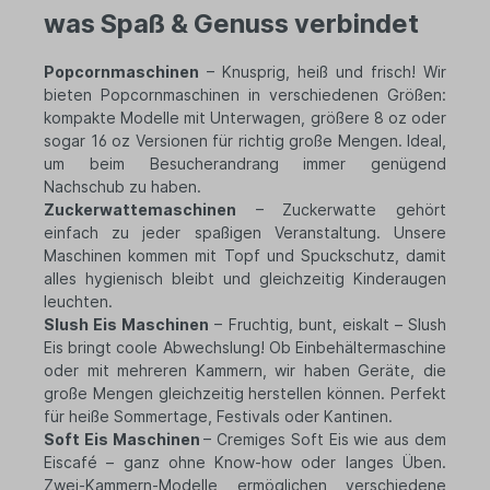
was Spaß & Genuss verbindet
Popcornmaschinen
– Knusprig, heiß und frisch! Wir
bieten Popcornmaschinen in verschiedenen Größen:
kompakte Modelle mit Unterwagen, größere 8 oz oder
sogar 16 oz Versionen für richtig große Mengen. Ideal,
um beim Besucherandrang immer genügend
Nachschub zu haben.
Zuckerwattemaschinen
– Zuckerwatte gehört
einfach zu jeder spaßigen Veranstaltung. Unsere
Maschinen kommen mit Topf und Spuckschutz, damit
alles hygienisch bleibt und gleichzeitig Kinderaugen
leuchten.
Slush Eis Maschinen
– Fruchtig, bunt, eiskalt – Slush
Eis bringt coole Abwechslung! Ob Einbehältermaschine
oder mit mehreren Kammern, wir haben Geräte, die
große Mengen gleichzeitig herstellen können. Perfekt
für heiße Sommertage, Festivals oder Kantinen.
Soft Eis Maschinen
– Cremiges Soft Eis wie aus dem
Eiscafé – ganz ohne Know-how oder langes Üben.
Zwei-Kammern-Modelle ermöglichen verschiedene